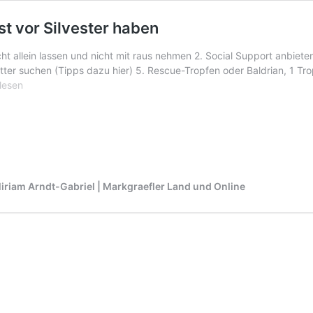
t vor Silvester haben
cht allein lassen und nicht mit raus nehmen 2. Social Support anbiet
ter suchen (Tipps dazu hier) 5. Rescue-Tropfen oder Baldrian, 1 Tro
lesen
e-
,
iriam Arndt-Gabriel | Markgraefler Land und Online
ter