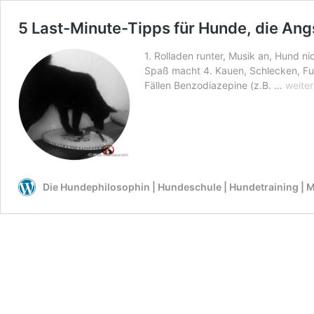
5 Last-Minute-Tipps für Hunde, die Angs
1. Rolladen runter, Musik an, Hund ni
Spaß macht 4. Kauen, Schlecken, Fut
5
Fällen Benzodiazepine (z.B. …
weiter
Last-
Minut
Tipps
für
Hunde
die
Die Hundephilosophin | Hundeschule | Hundetraining | M
Angst
vor
Silves
haben