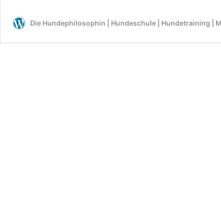
ja
hier
Die Hundephilosophin | Hundeschule | Hundetraining | M
auf
dich