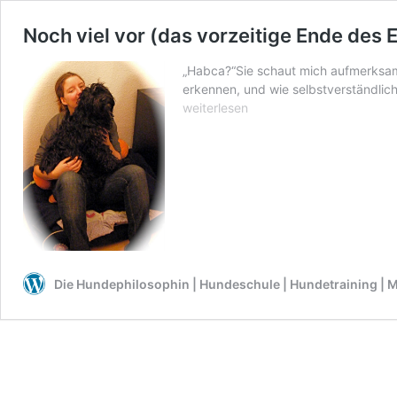
Noch viel vor (das vorzeitige Ende des
„Habca?“Sie schaut mich aufmerksam 
erkennen, und wie selbstverständlich 
weiterlesen
Die Hundephilosophin | Hundeschule | Hundetraining | M