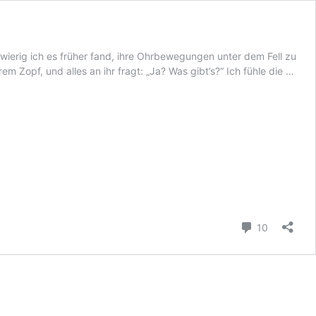
ierig ich es früher fand, ihre Ohrbewegungen unter dem Fell zu
Noc
m Zopf, und alles an ihr fragt: „Ja? Was gibt’s?“ Ich fühle die …
viel
vor
(das
vorz
End
des
Erzi
Kommenta
10