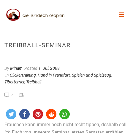
TREIBBALL-SEMINAR
By
Miriam
Posted
1. Juli 2009
In
Clickertraining
,
Hund in Frankfurt
,
Spielen und Spielzeug
,
Tibetterrier
,
Treibball
7
Frauchen kann immer noch nicht recht tippen, deshalb soll
ich
Euch von unserem Seminar letzten Samstag erzählen.