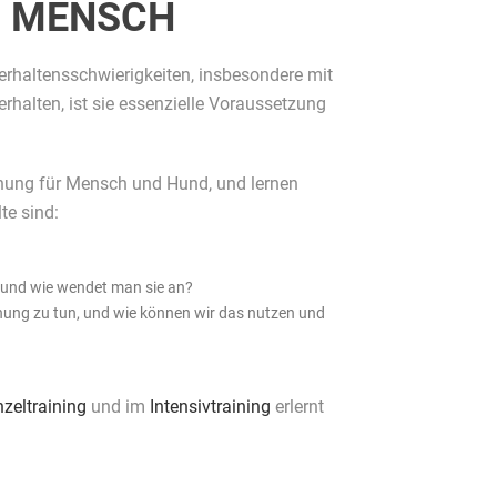
D MENSCH
rhaltensschwierigkeiten, insbesondere mit
alten, ist sie essenzielle Voraussetzung
nung für Mensch und Hund, und lernen
te sind:
e und wie wendet man sie an?
ng zu tun, und wie können wir das nutzen und
nzeltraining
und im
Intensivtraining
erlernt