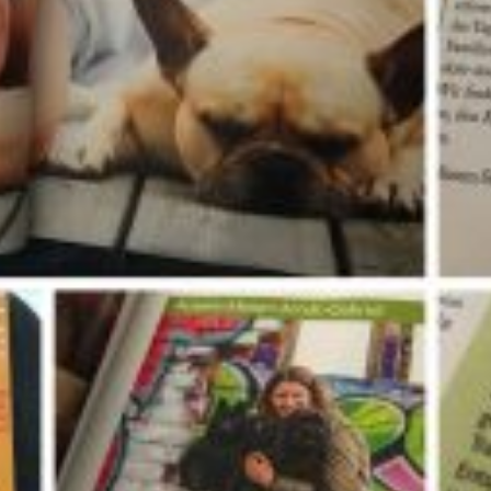
G UND MEDITATION GEMEINSAM
ing – gehört heute ja irgendwie schon zum guten Ton. Wer es n
der, oder? Ich habe aber in letzter Zeit festgestellt, dass mir n