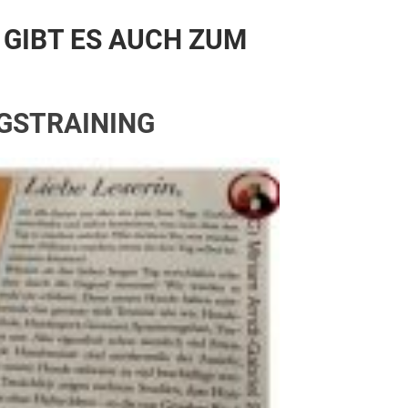
 GIBT ES AUCH ZUM
GSTRAINING
SPASS
ÜDE