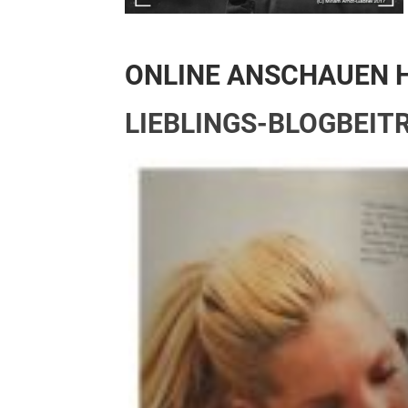
ONLINE ANSCHAUEN 
LIEBLINGS-BLOGBEI
ENTSPANNUNGSTRAIN
ENTSPANNUNG LERNE