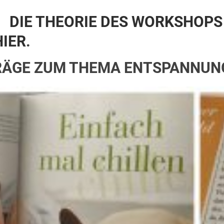
DIE THEORIE DES WORKSHOPS
HIER
.
TRÄGE ZUM THEMA ENTSPANNUN
ING IST EINFACH UND MACHT 
N – GASTBEITRAG BEI ISS’N R