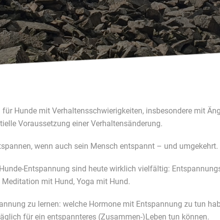
 für Hunde mit Verhaltensschwierigkeiten, insbesondere mit Än
tielle Voraussetzung einer Verhaltensänderung.
entspannen, wenn auch sein Mensch entspannt – und umgekehrt.
u Hunde-Entspannung sind heute wirklich vielfältig: Entspannu
 Meditation mit Hund, Yoga mit Hund.
pannung zu lernen: welche Hormone mit Entspannung zu tun ha
täglich für ein entspannteres (Zusammen-)Leben tun können.