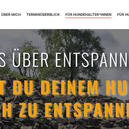
ÜBER MICH
TERMINÜBERBLICK
FÜR HUNDEHALTER*INNEN
FÜR H
S ÜBER ENTSPAN
T DU DEINEM HU
CH ZU ENTSPANN