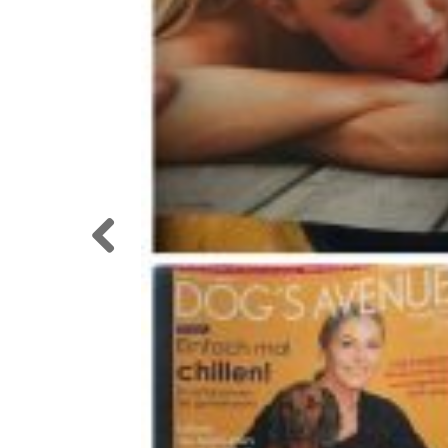
Previo
us
WAS HUNDETRAININ
Meditation – oder auch Achtsamkeitstrain
machen sollte. Das nervt ja schon fast wie