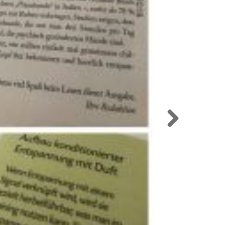
Next
 HABEN
icht macht, weiß zumindest, dass er es
icht nur meine eigene Meditationspraxis