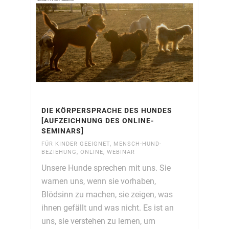
DIE KÖRPERSPRACHE DES HUNDES
[AUFZEICHNUNG DES ONLINE-
SEMINARS]
FÜR KINDER GEEIGNET
,
MENSCH-HUND-
BEZIEHUNG
,
ONLINE
,
WEBINAR
Unsere Hunde sprechen mit uns. Sie
warnen uns, wenn sie vorhaben,
Blödsinn zu machen, sie zeigen, was
ihnen gefällt und was nicht. Es ist an
uns, sie verstehen zu lernen, um