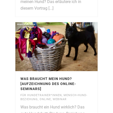
meinen Hund? Das erläutere ich in
diesem Vortrag [...]
WAS BRAUCHT MEIN HUND?
[AUFZEICHNUNG DES ONLINE-
SEMINARS]
FÜR HUNDETRAINER*INNEN
,
MENSCH-HUND-
BEZIEHUNG
,
ONLINE
,
WEBINAR
Was braucht ein Hund wirklich? Das