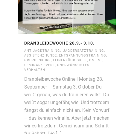
DRANBLEIBEWOCHE 28.9.- 3.10.
ANTIJAGDTRAINING/ JAGDERSATZTRAINING
,
ASSISTENZHUNDE
,
ENTSPANNUNGSTRAINING
,
GRUPPENKURS
,
LEINENFÜHRIGKEIT
,
ONLINE
,
SEMINAR/ EVENT
,
UNERWÜNSCHTES
VERHALTEN
Dranbleibewoche Online | Montag 28.
September – Samstag 3. Oktober Du
weißt genau, was du trainieren willst. Du
weißt sogar ungefähr, wie. Und trotzdem
fängst du einfach nicht an. Kein Vorwurf
– das kennen wir alle. Aber jetzt machen
wir es trotzdem. Gemeinsam und Schritt
für Schritt. Die [...]