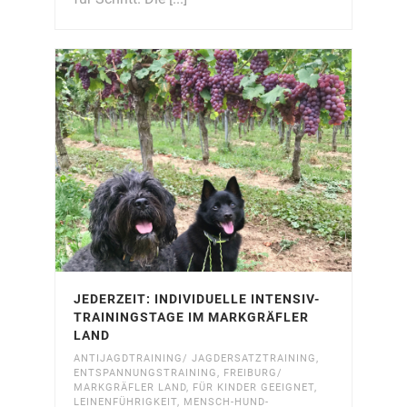
JEDERZEIT: INDIVIDUELLE INTENSIV-
TRAININGSTAGE IM MARKGRÄFLER
LAND
ANTIJAGDTRAINING/ JAGDERSATZTRAINING
,
ENTSPANNUNGSTRAINING
,
FREIBURG/
MARKGRÄFLER LAND
,
FÜR KINDER GEEIGNET
,
LEINENFÜHRIGKEIT
,
MENSCH-HUND-