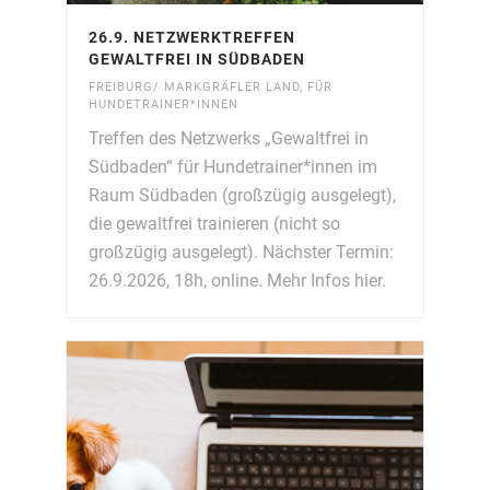
26.9. NETZWERKTREFFEN
GEWALTFREI IN SÜDBADEN
FREIBURG/ MARKGRÄFLER LAND
,
FÜR
HUNDETRAINER*INNEN
Treffen des Netzwerks „Gewaltfrei in
Südbaden“ für Hundetrainer*innen im
Raum Südbaden (großzügig ausgelegt),
die gewaltfrei trainieren (nicht so
großzügig ausgelegt). Nächster Termin:
26.9.2026, 18h, online. Mehr Infos hier.