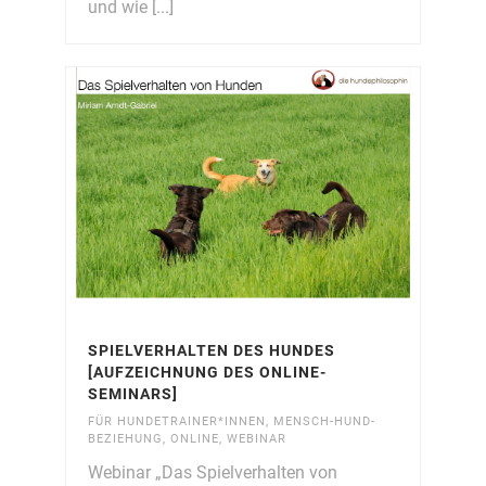
und wie [...]
SPIELVERHALTEN DES HUNDES
[AUFZEICHNUNG DES ONLINE-
SEMINARS]
FÜR HUNDETRAINER*INNEN
,
MENSCH-HUND-
BEZIEHUNG
,
ONLINE
,
WEBINAR
Webinar „Das Spielverhalten von