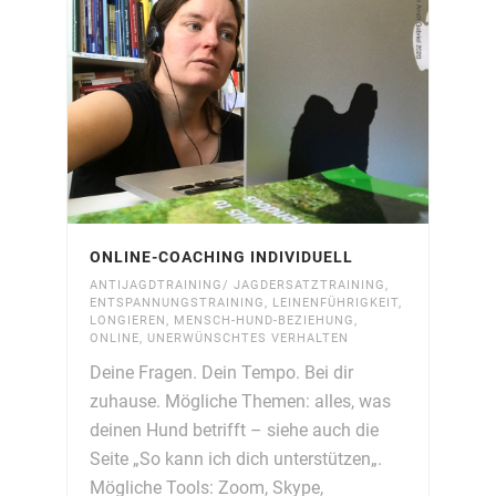
ONLINE-COACHING INDIVIDUELL
ANTIJAGDTRAINING/ JAGDERSATZTRAINING
,
ENTSPANNUNGSTRAINING
,
LEINENFÜHRIGKEIT
,
LONGIEREN
,
MENSCH-HUND-BEZIEHUNG
,
ONLINE
,
UNERWÜNSCHTES VERHALTEN
Deine Fragen. Dein Tempo. Bei dir
zuhause. Mögliche Themen: alles, was
deinen Hund betrifft – siehe auch die
Seite „So kann ich dich unterstützen„.
Mögliche Tools: Zoom, Skype,