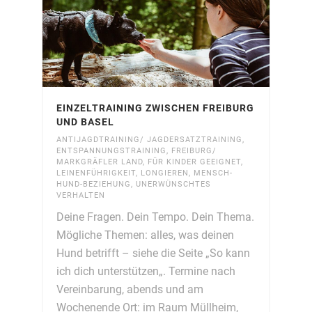
EINZELTRAINING ZWISCHEN FREIBURG
UND BASEL
ANTIJAGDTRAINING/ JAGDERSATZTRAINING
,
ENTSPANNUNGSTRAINING
,
FREIBURG/
MARKGRÄFLER LAND
,
FÜR KINDER GEEIGNET
,
LEINENFÜHRIGKEIT
,
LONGIEREN
,
MENSCH-
HUND-BEZIEHUNG
,
UNERWÜNSCHTES
VERHALTEN
Deine Fragen. Dein Tempo. Dein Thema.
Mögliche Themen: alles, was deinen
Hund betrifft – siehe die Seite „So kann
ich dich unterstützen„. Termine nach
Vereinbarung, abends und am
Wochenende Ort: im Raum Müllheim,