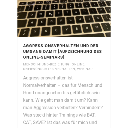
AGGRESSIONSVERHALTEN UND DER
UMGANG DAMIT [AUFZEICHNUNG DES
ONLINE-SEMINARS]
MENSCH-HUND-BEZIEHUNG
,
ONLINE
,
UNERWÜNSCHTES VERHALTEN
,
WEBINAR
Aggressionsverhalten ist
Normalverhalten – das für Mensch und
Hund unangenehm bis gefährlich sein
kann. Wie geht man damit um? Kann
man Aggression verbieten? Verhindern?
Was steckt hinter Trainings wie BAT,
CAT, SAVE? Ist das was für mich und