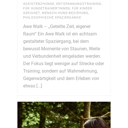
ASSISTENZHUNDE
,
ENTSPANNUNGSTRAINING
,
FÜR HUNDETRAINER*INNEN
,
FÜR KINDER
GEEIGNET
,
MENSCH-HUND-BEZIEHUNG
,
PHILOSOPHISCHE SPAZIERGÄNGE
Awe Walk – „Geteilte Zeit, eigener
Raum“ Ein Awe Walk ist ein achtsam
gestalteter Spaziergang, bei dem
bewusst Momente von Staunen, Weite
und Verbundenheit eingeladen werden.
Der Fokus liegt weniger auf Strecke oder
Training, sondern auf Wahrnehmung,
Gegenwärtigkeit und dem Erleben von
etwas [...]