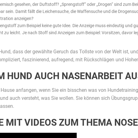
emisch gesehen, der Duftstoff? „Sprengstoff“ oder „Drogen“ sind zum Beisp
gbar sein. Damit fällt die Leichensuche, die Waffensuche und die Drogens
tration anzeigen?
prengstoff zum Beispiel keine gute Idee. Die Anzeige muss eindeutig und g
cht
zu
leicht. Je nach Stoff sind Anzeigen zum Beispiel: Vorsitzen, davor leg
und, dass der gewählte Geruch das Tollste von der Welt ist, und ve
 kompliziert, faszinierend, aufregend, mit Rückschlägen und Hoh
EM HUND AUCH NASENARBEIT A
 Hause anfangen, wenn Sie ein bisschen was von Hundetraining v
Hund auch versteht, was Sie wollen. Sie können sich Übungsgrupp
lassen.
E MIT VIDEOS ZUM THEMA NOS