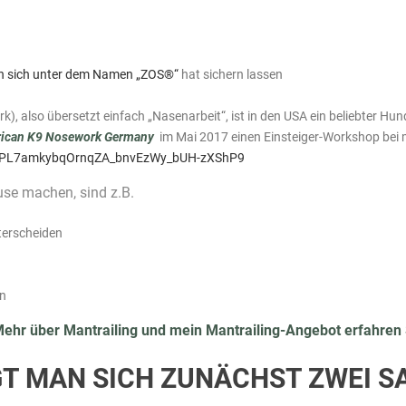
 sich unter dem Namen „ZOS®“
hat sichern lassen
also übersetzt einfach „Nasenarbeit“, ist in den USA ein beliebter Hund
ican K9 Nosework Germany
im Mai 2017 einen Einsteiger-Workshop bei 
ist=PL7amkybqOrnqZA_bnvEzWy_bUH-zXShP9
use machen, sind z.B.
nterscheiden
en
Mehr über Mantrailing und mein Mantrailing-Angebot erfahren S
GT MAN SICH ZUNÄCHST ZWEI S