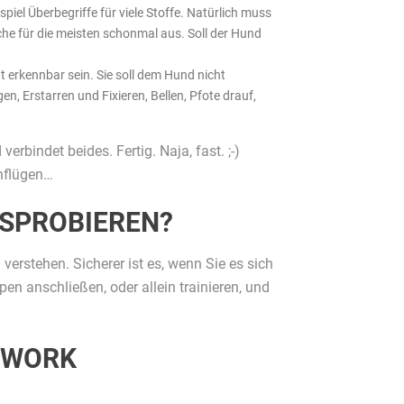
iel Überbegriffe für viele Stoffe. Natürlich muss
uche für die meisten schonmal aus. Soll der Hund
ut erkennbar sein. Sie soll dem Hund nicht
en, Erstarren und Fixieren, Bellen, Pfote drauf,
rbindet beides. Fertig. Naja, fast. ;-)
enflügen…
USPROBIEREN?
erstehen. Sicherer ist es, wenn Sie es sich
en anschließen, oder allein trainieren, und
EWORK