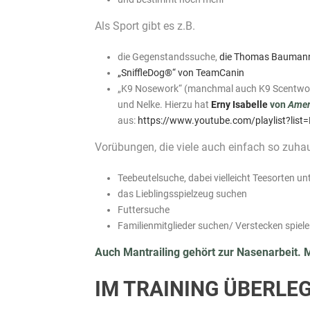
Als Sport gibt es z.B.
die Gegenstandssuche,
die Thomas Baumann
„SniffleDog®“ von TeamCanin
„K9 Nosework“ (manchmal auch K9 Scentwork), 
und Nelke. Hierzu hat
Erny Isabelle
von
Amer
aus:
https://www.youtube.com/playlist?l
Vorübungen, die viele auch einfach so zuha
Teebeutelsuche, dabei vielleicht Teesorten u
das Lieblingsspielzeug suchen
Futtersuche
Familienmitglieder suchen/ Verstecken spiel
Auch Mantrailing gehört zur Nasenarbeit. 
IM TRAINING ÜBERLE