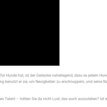
o für Hunde hat, ist der Gedanke naheliegend, dass es jedem Hu
ang benutzt er sie, um Neuigkeiten zu erschnuppern, und seine 
siges Talent – hätten Sie da nicht Lust, das auch auszuleben? Ist