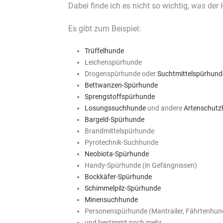
Dabei finde ich es nicht so wichtig,
was
der 
Es gibt zum Beispiel:
Trüffelhunde
Leichenspürhunde
Drogenspürhunde oder
Suchtmittelspürhund
Bettwanzen-Spürhunde
Sprengstoffspürhunde
Losungssuchhunde
und andere
Artenschutz
Bargeld-Spürhunde
Brandmittelspürhunde
Pyrotechnik-Suchhunde
Neobiota-Spürhunde
Handy-Spürhunde (in Gefängnissen)
Bockkäfer-Spürhunde
Schimmelpilz-Spürhunde
Minensuchhunde
Personenspürhunde (Mantrailer, Fährtenhund
und bestimmt noch mehr