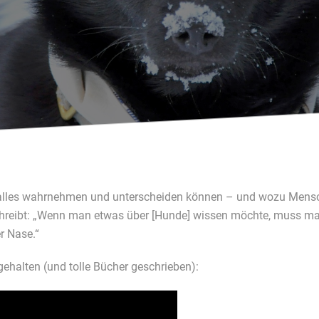
e alles wahrnehmen und unterscheiden können – und wozu Mensc
reibt: „Wenn man etwas über [Hunde] wissen möchte, muss man si
r Nase.“
gehalten (und tolle Bücher geschrieben):