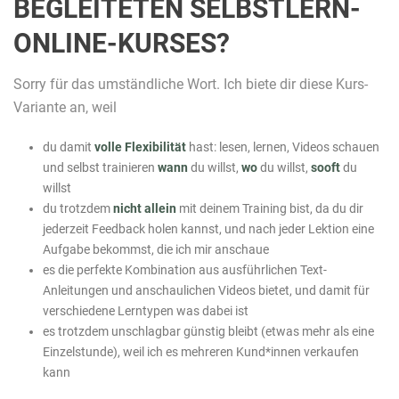
BEGLEITETEN SELBSTLERN-
ONLINE-KURSES?
Sorry für das umständliche Wort. Ich biete dir diese Kurs-
Variante an, weil
du damit
volle Flexibilität
hast: lesen, lernen, Videos schauen
und selbst trainieren
wann
du willst,
wo
du willst,
sooft
du
willst
du trotzdem
nicht allein
mit deinem Training bist, da du dir
jederzeit Feedback holen kannst, und nach jeder Lektion eine
Aufgabe bekommst, die ich mir anschaue
es die perfekte Kombination aus ausführlichen Text-
Anleitungen und anschaulichen Videos bietet, und damit für
verschiedene Lerntypen was dabei ist
es trotzdem unschlagbar günstig bleibt (etwas mehr als eine
Einzelstunde), weil ich es mehreren Kund*innen verkaufen
kann