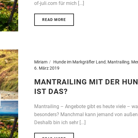
of-juli.com für mich [...]
READ MORE
Miriam
Hunde im Markgräfler Land
,
Mantrailing
,
Me
6. März 2019
MANTRAILING MIT DER HUN
IST DAS?
Mantrailing – Angebote gibt es heute viele – w
besonders? Manchmal kann jemand von außen so
Deshalb bin ich sehr [...]