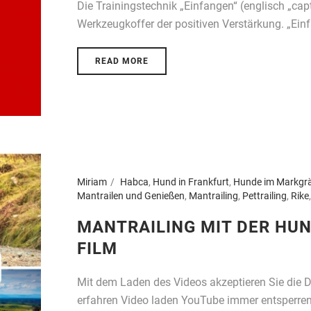
Die Trainingstechnik „Einfangen“ (englisch „captu
Werkzeugkoffer der positiven Verstärkung. „Einfa
READ MORE
Miriam
Habca
,
Hund in Frankfurt
,
Hunde im Markgrä
Mantrailen und Genießen
,
Mantrailing
,
Pettrailing
,
Rike
MANTRAILING MIT DER HUN
FILM
Mit dem Laden des Videos akzeptieren Sie die
erfahren Video laden YouTube immer entsperren