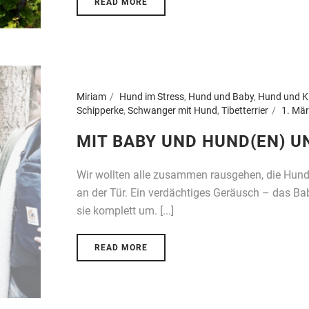
READ MORE
Miriam
Hund im Stress
,
Hund und Baby
,
Hund und K
Schipperke
,
Schwanger mit Hund
,
Tibetterrier
1. Mä
MIT BABY UND HUND(EN) 
Wir wollten alle zusammen rausgehen, die Hu
an der Tür. Ein verdächtiges Geräusch – das Bab
sie komplett um. [...]
READ MORE