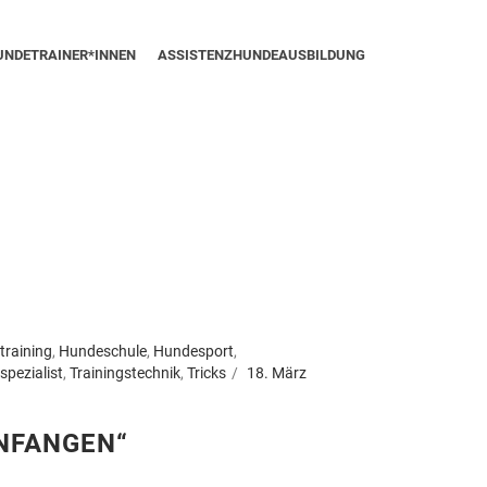
UNDETRAINER*INNEN
ASSISTENZHUNDEAUSBILDUNG
rtraining
,
Hundeschule
,
Hundesport
,
spezialist
,
Trainingstechnik
,
Tricks
18. März
INFANGEN“