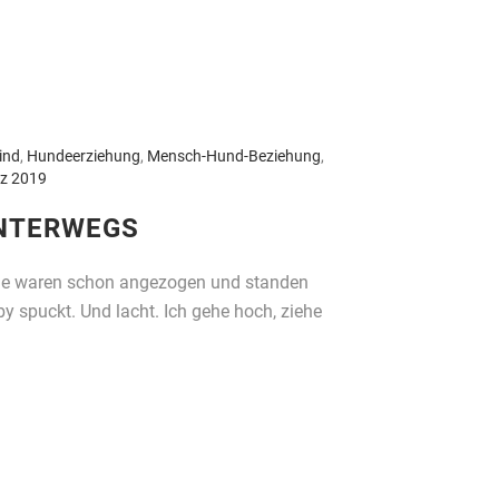
ind
,
Hundeerziehung
,
Mensch-Hund-Beziehung
,
rz 2019
UNTERWEGS
nde waren schon angezogen und standen
y spuckt. Und lacht. Ich gehe hoch, ziehe