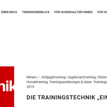
ÜBER MICH
TERMINÜBERBLICK
FÜR HUNDEHALTER*INNEN
FÜR H
Miriam
Antijagdtraining/ Jagdersatztraining
,
Clicke
Hundetraining
,
Trainingsanleitungen & Ideen
,
Trainings
2019
DIE TRAININGSTECHNIK „E