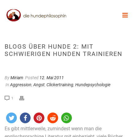
BLOGS ÜBER HUNDE 2: MIT
SCHWIERIGEN HUNDEN TRAINIEREN
By
Miriam
Posted
12. Mai 2011
In
Aggression
,
Angst
,
Clickertraining
,
Hundepsychologie
1
Es gibt mittlerweile, zumindest wenn man die
englischsprachige Literatur mit einbezieht, viele Bücher