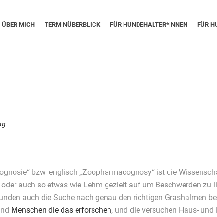
ÜBER MICH
TERMINÜBERBLICK
FÜR HUNDEHALTER*INNEN
FÜR H
ng
ognosie“ bzw. englisch „Zoopharmacognosy“ ist die Wissenschaf
 oder auch so etwas wie Lehm gezielt auf um Beschwerden zu lin
 Hunden auch die Suche nach genau den richtigen Grashalmen b
 und
Menschen die das erforschen
, und die versuchen Haus- und 