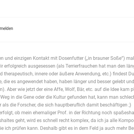
nmelden
n und einzigen Kontakt mit Dosenfutter („in brauner Soße“) mal 
erfolgreich ausgesessen (als Terrierfrauchen hat man den läng
nd therapeutisch, innere oder äußere Anwendung, etc.) findest 
ere, die es angewendet haben, haben länger und besser gelebt 
on). Aber wie jetzt der eine Affe, Wolf, Bär, etc. auf die Idee ka
Weg in die Gene oder die Kultur gefunden hat, kann man schlech
 als die Forscher, die sich hauptberuflich damit beschäftigen ;)
t verfolgt, ob mein ehemaliger Prof. in der Richtung noch spaß
shaltes geht, wird es schnell recht komplex, da ich ja alle Ko
ie ich prüfen kann. Deshalb gibt es in dem Feld ja auch mehr 