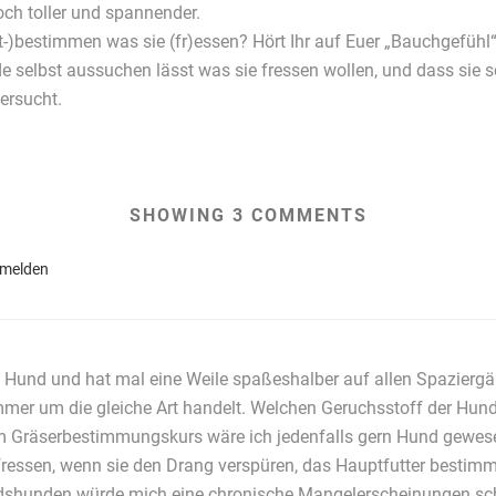
noch toller und spannender.
it-)bestimmen was sie (fr)essen? Hört Ihr auf Euer „Bauchgefüh
de selbst aussuchen lässt was sie fressen wollen, und dass sie
ersucht.
SHOWING 3 COMMENTS
nmelden
n Hund und hat mal eine Weile spaßeshalber auf allen Spaziergän
immer um die gleiche Art handelt. Welchen Geruchsstoff der Hun
Im Gräserbestimmungskurs wäre ich jedenfalls gern Hund gewese
fressen, wenn sie den Drang verspüren, das Hauptfutter bestimm
dshunden würde mich eine chronische Mangelerscheinungen sch