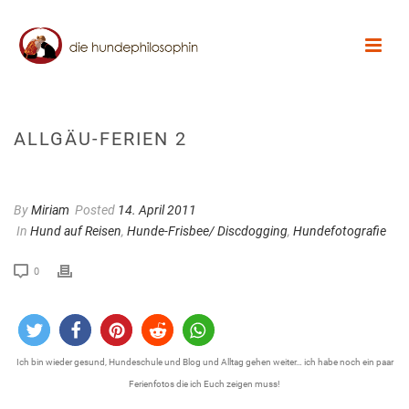
ALLGÄU-FERIEN 2
By
Miriam
Posted
14. April 2011
In
Hund auf Reisen
,
Hunde-Frisbee/ Discdogging
,
Hundefotografie
0
Ich bin wieder gesund, Hundeschule und Blog und Alltag gehen weiter… ich habe noch ein paar
Ferienfotos die ich Euch zeigen muss!