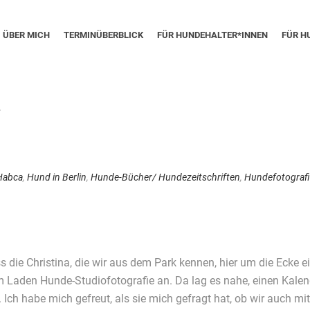
ÜBER MICH
TERMINÜBERBLICK
FÜR HUNDEHALTER*INNEN
FÜR H
L
Habca
,
Hund in Berlin
,
Hunde-Bücher/ Hundezeitschriften
,
Hundefotograf
ass die Christina, die wir aus dem Park kennen, hier um die Eck
ihrem Laden Hunde-Studiofotografie an. Da lag es nahe, einen Kale
h habe mich gefreut, als sie mich gefragt hat, ob wir auch mit