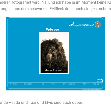
deren fotografiert wird. Na, und ich habe ja im Moment keine 
tung ist aus dem schwarzen Fellfleck doch noch einiges mehr ra
eunde Hedda und Taxi und Elvis sind auch dabei.