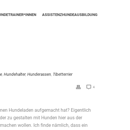
UNDETRAINER*INNEN
ASSISTENZHUNDEAUSBILDUNG
ie
,
Hundehalter
,
Hunderassen
,
Tibetterrier
4
e einen Hundeladen aufgemacht hat? Eigentlich
nder zu gestalten mit Hunden hier aus der
machen wollen. Ich finde nämlich, dass ein