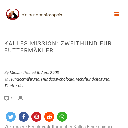
KALLES MISSION: ZWEITHUND FÜR
FUTTERMÄKLER
By
Miriam
Posted
6. April 2009
In
Hundeernährung
,
Hundepsychologie
,
Mehrhundehaltung
,
Tibetterrier
4
Wer unsere Berichterstattung über Kalles Ferien bisher