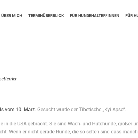
ÜBER MICH
TERMINÜBERBLICK
FÜR HUNDEHALTER*INNEN
FÜR H
betterrier
ls vom 10. März
. Gesucht wurde der Tibetische „Kyi Apso“.
nde in die USA gebracht. Sie sind Wach- und Hütehunde, größer und
ht. Wenn er nicht gerade Hunde, die so selten sind dass manche 