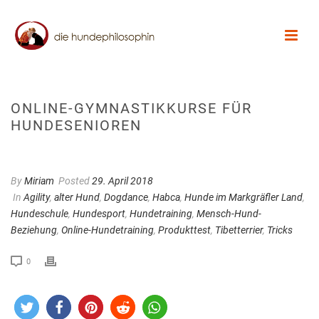
ONLINE-GYMNASTIKKURSE FÜR
HUNDESENIOREN
By
Miriam
Posted
29. April 2018
In
Agility
,
alter Hund
,
Dogdance
,
Habca
,
Hunde im Markgräfler Land
,
Hundeschule
,
Hundesport
,
Hundetraining
,
Mensch-Hund-
Beziehung
,
Online-Hundetraining
,
Produkttest
,
Tibetterrier
,
Tricks
0