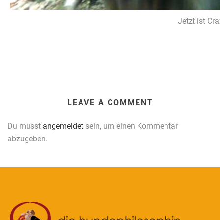
Jetzt ist Cr
LEAVE A COMMENT
Du musst
angemeldet
sein, um einen Kommentar
abzugeben.