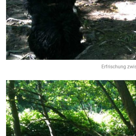
Erfrischung zw