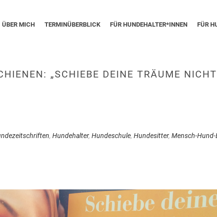
ÜBER MICH
TERMINÜBERBLICK
FÜR HUNDEHALTER*INNEN
FÜR H
SCHIENEN: „SCHIEBE DEINE TRÄUME NICH
ndezeitschriften
,
Hundehalter
,
Hundeschule
,
Hundesitter
,
Mensch-Hund-