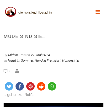
MÜDE SIND SIE…
By
Miriam
Posted
21. Mai 2014
In
Hund im Sommer
,
Hund in Frankfurt
,
Hundesitter
0
… gehen zur Ruh’…