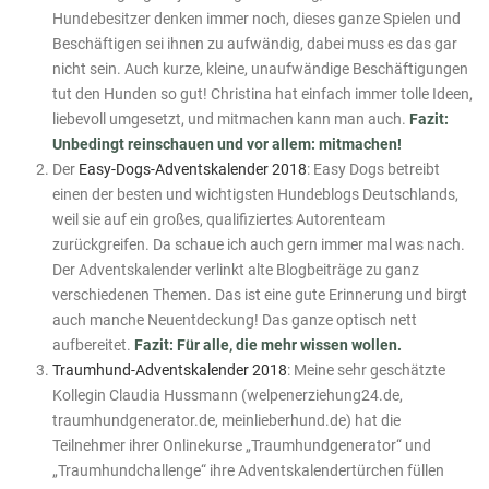
Hundebesitzer denken immer noch, dieses ganze Spielen und
Beschäftigen sei ihnen zu aufwändig, dabei muss es das gar
nicht sein. Auch kurze, kleine, unaufwändige Beschäftigungen
tut den Hunden so gut! Christina hat einfach immer tolle Ideen,
liebevoll umgesetzt, und mitmachen kann man auch.
Fazit:
Unbedingt reinschauen und vor allem: mitmachen!
Der
Easy-Dogs-Adventskalender 2018
: Easy Dogs betreibt
einen der besten und wichtigsten Hundeblogs Deutschlands,
weil sie auf ein großes, qualifiziertes Autorenteam
zurückgreifen. Da schaue ich auch gern immer mal was nach.
Der Adventskalender verlinkt alte Blogbeiträge zu ganz
verschiedenen Themen. Das ist eine gute Erinnerung und birgt
auch manche Neuentdeckung! Das ganze optisch nett
aufbereitet.
Fazit: Für alle, die mehr wissen wollen.
Traumhund-Adventskalender 2018
: Meine sehr geschätzte
Kollegin Claudia Hussmann (welpenerziehung24.de,
traumhundgenerator.de, meinlieberhund.de) hat die
Teilnehmer ihrer Onlinekurse „Traumhundgenerator“ und
„Traumhundchallenge“ ihre Adventskalendertürchen füllen