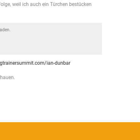
folge, weil ich auch ein Türchen bestücken
laden.
ogtrainersummit.com/ian-dunbar
chauen.