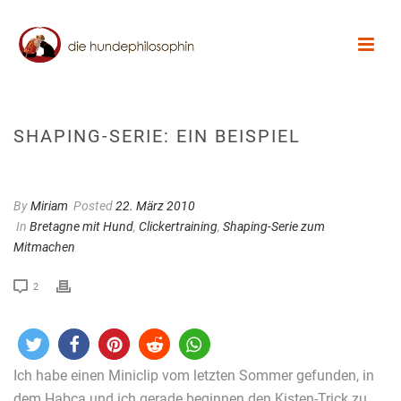
SHAPING-SERIE: EIN BEISPIEL
By
Miriam
Posted
22. März 2010
In
Bretagne mit Hund
,
Clickertraining
,
Shaping-Serie zum
Mitmachen
2
Ich habe einen Miniclip vom letzten Sommer gefunden, in
dem Habca und ich gerade beginnen den Kisten-Trick zu