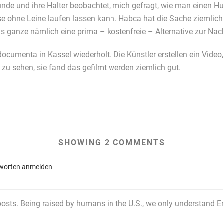
unde und ihre Halter beobachtet, mich gefragt, wie man einen Hund
sse ohne Leine laufen lassen kann. Habca hat die Sache ziemlic
as ganze nämlich eine prima – kostenfreie – Alternative zur N
cumenta in Kassel wiederholt. Die Künstler erstellen ein Video
uf zu sehen, sie fand das gefilmt werden ziemlich gut.
SHOWING 2 COMMENTS
worten anmelden
osts. Being raised by humans in the U.S., we only understand Eng