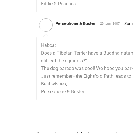
Eddie & Peaches
Persephone & Buster
Zum
28. Juni 2007
Habca:
Does a Tibetan Terrier have a Buddha nature?
still eat the squirrels?“
The dog parade was cool! We hope you barked 
Just remember–the Eightfold Path leads to a
Best wishes,
Persephone & Buster