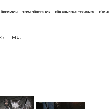
ÜBER MICH
TERMINÜBERBLICK
FÜR HUNDEHALTER*INNEN
FÜR H
? – MU.“