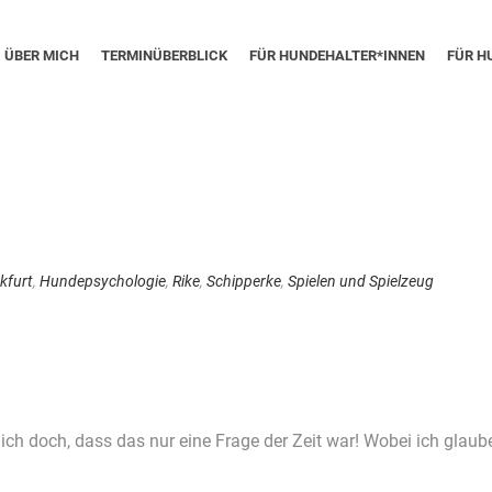
ÜBER MICH
TERMINÜBERBLICK
FÜR HUNDEHALTER*INNEN
FÜR H
kfurt
,
Hundepsychologie
,
Rike
,
Schipperke
,
Spielen und Spielzeug
 ich doch, dass das nur eine Frage der Zeit war! Wobei ich glaub