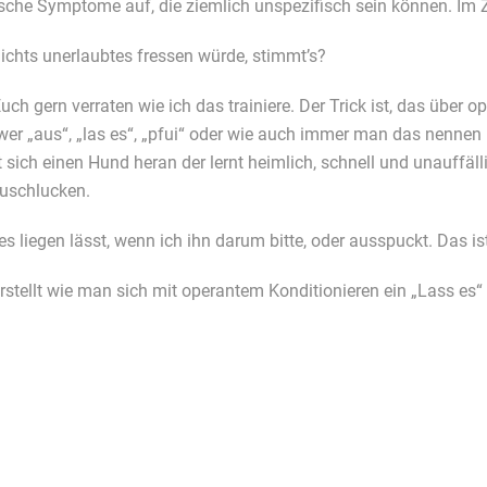
ische Symptome auf, die ziemlich unspezifisch sein können. Im Zwe
ichts unerlaubtes fressen würde, stimmt’s?
uch gern verraten wie ich das trainiere. Der Trick ist, das über
r wer „aus“, „las es“, „pfui“ oder wie auch immer man das nenne
 sich einen Hund heran der lernt heimlich, schnell und unauffäl
zuschlucken.
les liegen lässt, wenn ich ihn darum bitte, oder ausspuckt. Das is
rstellt wie man sich mit operantem Konditionieren ein „Lass es“ (