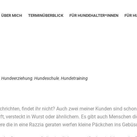
ÜBER MICH
TERMINÜBERBLICK
FÜR HUNDEHALTER*INNEN
FÜR H
,
Hundeerziehung
,
Hundeschule
,
Hundetraining
Nachrichten, findet ihr nicht? Auch zwei meiner Kunden sind sch
ft, versteckt in Wurst oder ähnlichem. Es gibt auch Menschen di
e die in eine Razzia geraten werfen kleine Päckchen ins Gebüsc