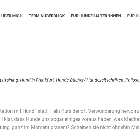
ÜBER MICH
TERMINÜBERBLICK
FÜR HUNDEHALTER*INNEN
FÜR H
straining
,
Hund in Frankfurt
,
Hunde-Bücher/ Hundezeitschriften
,
Philos
ation mit Hund“ statt – ein Kurs der oft Verwunderung hervorruf
klar, dass Hunde uns sogar einiges voraus haben, was Meditation
ung, ganz im Moment präsent? Scheinen sie nicht ohnehin Meiste