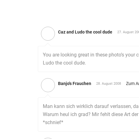
Caz and Ludo the cool dude
27. August 20
You are looking great in these photo’s your 
Ludo the cool dude.
Banjo's Frauchen
Zum A
28. August 2008
Man kann sich wirklich darauf verlassen, das
Warum heul ich grad? Mir fehlt diese Art der
*schnief*