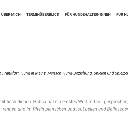
ÜBER MICH
TERMINÜBERBLICK
FÜR HUNDEHALTER*INNEN
FÜR H
n Frankfurt
,
Hund in Mainz
,
Mensch-Hund-Beziehung
,
Spielen und Spielz
btisch fliehen. Habca hat ein ernstes Wort mit mir gesprochen,
rennen und im Rhein planschen und laut bellen und Bälle jage