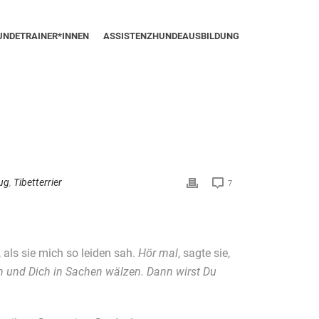
UNDETRAINER*INNEN
ASSISTENZHUNDEAUSBILDUNG
eug
,
Tibetterrier
7
 als sie mich so leiden sah.
Hör mal
, sagte sie,
n und Dich in Sachen wälzen. Dann wirst Du