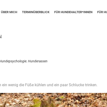
ÜBER MICH
TERMINÜBERBLICK
FÜR HUNDEHALTER*INNEN
FÜR H
N
Hundepsychologie
,
Hunderassen
h ein wenig die Füße kühlen und ein paar Schlucke trinken.