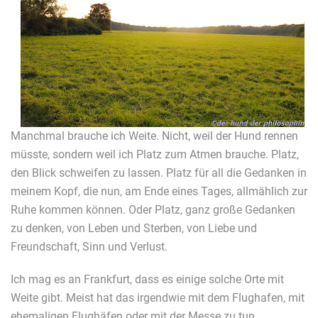
Manchmal brauche ich Weite. Nicht, weil der Hund rennen
müsste, sondern weil ich Platz zum Atmen brauche. Platz,
den Blick schweifen zu lassen. Platz für all die Gedanken in
meinem Kopf, die nun, am Ende eines Tages, allmählich zur
Ruhe kommen können. Oder Platz, ganz große Gedanken
zu denken, von Leben und Sterben, von Liebe und
Freundschaft, Sinn und Verlust.
Ich mag es an Frankfurt, dass es einige solche Orte mit
Weite gibt. Meist hat das irgendwie mit dem Flughafen, mit
ehemaligen Flughäfen oder mit der Messe zu tun.