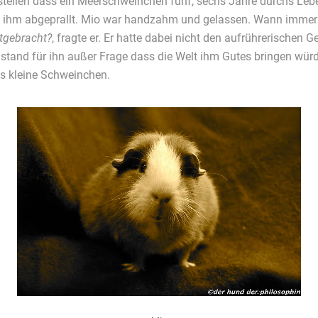
stellen dass ein Meerschweinchen fünf, sechs Jahre durchs Lebe
n ihm abgeprallt. Mio war handzahm und gelassen. Wann immer
tgebracht?
, fragte er. Er hatte dabei nicht den aufrührerischen
 stand für ihn außer Frage dass die Welt ihm Gutes bringen würd
s kleine Schweinchen.