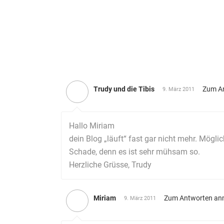
Trudy und die Tibis
Zum A
9. März 2011
Hallo Miriam
dein Blog „läuft“ fast gar nicht mehr. Mögl
Schade, denn es ist sehr mühsam so.
Herzliche Grüsse, Trudy
Miriam
Zum Antworten an
9. März 2011