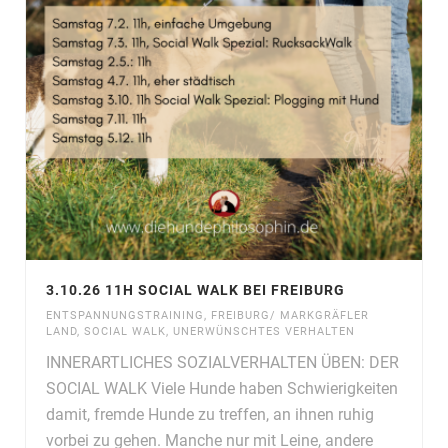
3.10.26 11H SOCIAL WALK BEI FREIBURG
ENTSPANNUNGSTRAINING
,
FREIBURG/ MARKGRÄFLER
LAND
,
SOCIAL WALK
,
UNERWÜNSCHTES VERHALTEN
INNERARTLICHES SOZIALVERHALTEN ÜBEN: DER
SOCIAL WALK Viele Hunde haben Schwierigkeiten
damit, fremde Hunde zu treffen, an ihnen ruhig
vorbei zu gehen. Manche nur mit Leine, andere