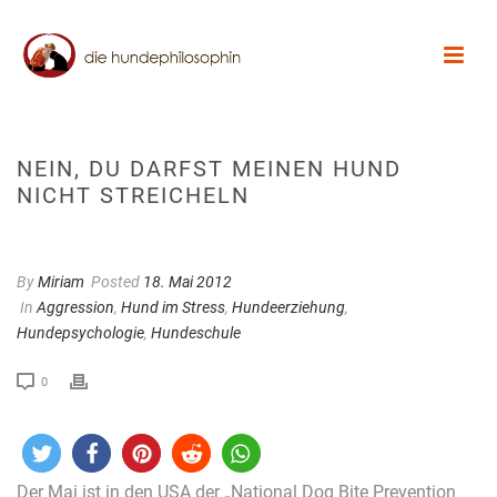
NEIN, DU DARFST MEINEN HUND
NICHT STREICHELN
By
Miriam
Posted
18. Mai 2012
In
Aggression
,
Hund im Stress
,
Hundeerziehung
,
Hundepsychologie
,
Hundeschule
0
Der Mai ist in den USA der „National Dog Bite Prevention