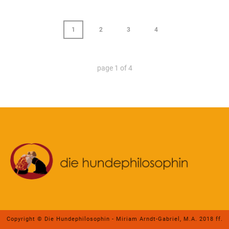
1
2
3
4
page
1
of
4
Copyright © Die Hundephilosophin - Miriam Arndt-Gabriel, M.A. 2018 ff.