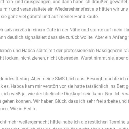
ritt rein- und rausgeangen, und dann habe ich draußen gewartet 
 zu mir und veranstaltete ein Wiedersehensfest als hätten wir uns
 sie ganz viel gähnte und auf meiner Hand kaute.
 ich saß nervös in einem Café in der Nähe und starrte auf mein
nn deutlich signalisiert dass sie zurück wollte. Aber ein Anfan
bleiben und Habca sollte mit der professionellen Gassigeherin
icht locken, nicht ziehen, nicht überreden. Wurst nimmt sie, aber
ndesittertag. Aber meine SMS blieb aus. Besorgt machte ich m
nk es, Habca kam mir verstört vor, sie hatte tatsächlich ins Bet
r, ich weiß ja, wie der tibetische Dickkopf sein kann. Nur: Ich
mu
 gehen können. Wir haben Glück, dass ich sehr frei arbeite und f
en. Wie in Berlin.
icht mehr weitergemacht hätte, habe ich die restlichen Termin