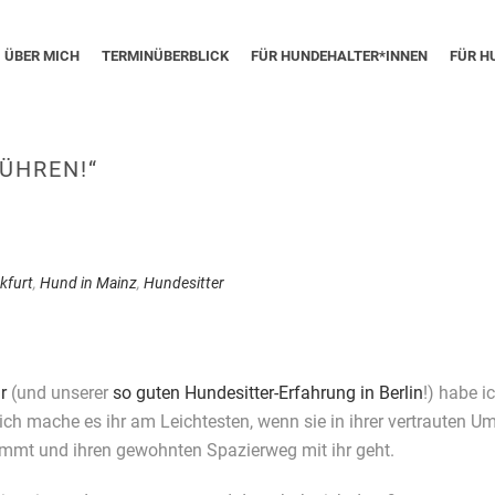
ÜBER MICH
TERMINÜBERBLICK
FÜR HUNDEHALTER*INNEN
FÜR H
FÜHREN!“
kfurt
,
Hund in Mainz
,
Hundesitter
r
(und unserer
so guten Hundesitter-Erfahrung in Berlin
!) habe 
 ich mache es ihr am Leichtesten, wenn sie in ihrer vertrauten 
ommt und ihren gewohnten Spazierweg mit ihr geht.