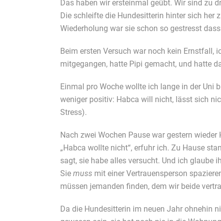
Das haben wir ersteinmal geübt. Wir sind zu d
Die schleifte die Hundesitterin hinter sich her
Wiederholung war sie schon so gestresst dass
Beim ersten Versuch war noch kein Ernstfall,
mitgegangen, hatte Pipi gemacht, und hatte da
Einmal pro Woche wollte ich lange in der Uni 
weniger positiv: Habca will nicht, lässt sich n
Stress).
Nach zwei Wochen Pause war gestern wieder Hu
„Habca wollte nicht“, erfuhr ich. Zu Hause sta
sagt, sie habe alles versucht. Und ich glaube ih
Sie
muss
mit einer Vertrauensperson spazieren
müssen jemanden finden, dem wir beide vertrau
Da die Hundesitterin im neuen Jahr ohnehin n