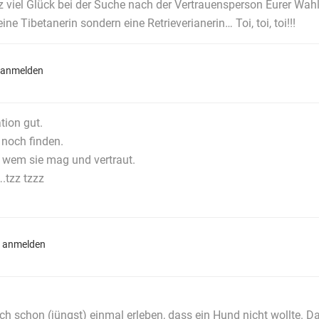
 viel Glück bei der Suche nach der Vertrauensperson Eurer Wahl 
ne Tibetanerin sondern eine Retrieverianerin… Toi, toi, toi!!!
 anmelden
ation gut.
 noch finden.
 wem sie mag und vertraut.
.tzz tzzz
 anmelden
uch schon (jüngst) einmal erleben, dass ein Hund nicht wollte. 