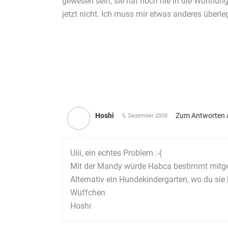
gewesen sein, sie hat noch nie in die Wohnung
jetzt nicht. Ich muss mir etwas anderes überle
Hoshi
Zum Antworten 
5. Dezember 2008
Uiii, ein echtes Problem :-(
Mit der Mandy würde Habca bestimmt mitgeh
Alternativ ein Hundekindergarten, wo du sie 
Wüffchen
Hoshi