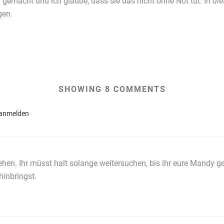
 gemacht und ich glaube, dass sie das nicht ohne Not tut. In
die
gen.
SHOWING 8 COMMENTS
anmelden
en. Ihr müsst halt solange weitersuchen, bis ihr eure Mandy g
hinbringst.