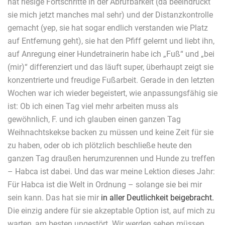
hat riesige Fortschritte in der Abrufbarkeit (da beeindruckt
sie mich jetzt manches mal sehr) und der Distanzkontrolle
gemacht (yep, sie hat sogar endlich verstanden wie Platz
auf Entfernung geht), sie hat den Pfiff gelernt und liebt ihn,
auf Anregung einer Hundetrainerin habe ich „Fuß“ und „bei
(mir)“ differenziert und das läuft super, überhaupt zeigt sie
konzentrierte und freudige Fußarbeit. Gerade in den letzten
Wochen war ich wieder begeistert, wie anpassungsfähig sie
ist: Ob ich einen Tag viel mehr arbeiten muss als
gewöhnlich, F. und ich glauben einen ganzen Tag
Weihnachtskekse backen zu müssen und keine Zeit für sie
zu haben, oder ob ich plötzlich beschließe heute den
ganzen Tag draußen herumzurennen und Hunde zu treffen
– Habca ist dabei. Und das war meine Lektion dieses Jahr:
Für Habca ist die Welt in Ordnung – solange sie bei mir
sein kann. Das hat sie mir
in aller Deutlichkeit
beigebracht.
Die einzig andere für sie akzeptable Option ist, auf mich zu
warten, am besten ungestört. Wir werden sehen müssen,