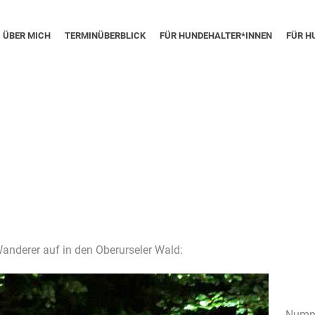
ÜBER MICH
TERMINÜBERBLICK
FÜR HUNDEHALTER*INNEN
FÜR H
anderer auf in den Oberurseler Wald:
Numme