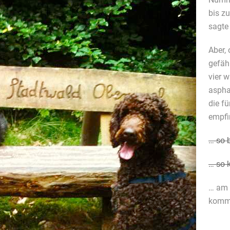
bis z
sagte 
Aber, 
gefähr
vier 
asphal
die fü
empfi
… so 
… so 
… am 
komme