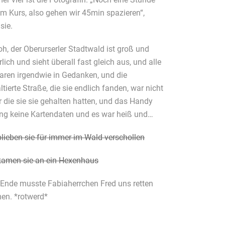
um Kurs, also gehen wir 45min spazieren“,
sie.
oh, der Oberurserler Stadtwald ist groß und
lich und sieht überall fast gleich aus, und alle
waren irgendwie in Gedanken, und die
tierte Straße, die sie endlich fanden, war nicht
r die sie sie gehalten hatten, und das Handy
ng keine Kartendaten und es war heiß und…
blieben sie für immer im Wald verschollen
kamen sie an ein Hexenhaus
Ende musste Fabiaherrchen Fred uns retten
n. *rotwerd*