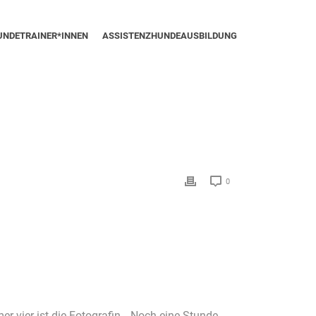
UNDETRAINER*INNEN
ASSISTENZHUNDEAUSBILDUNG
0
r vier ist die Fotografin. „Noch eine Stunde