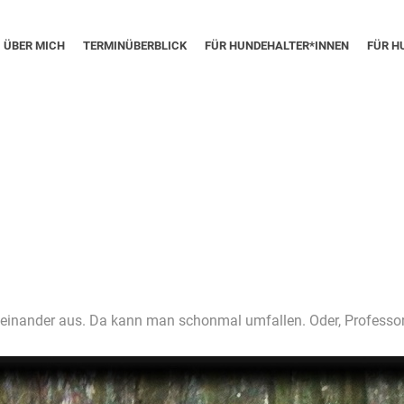
ÜBER MICH
TERMINÜBERBLICK
FÜR HUNDEHALTER*INNEN
FÜR H
einander aus. Da kann man schonmal umfallen. Oder, Professor
.