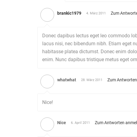
brankic1979
Zum Antwort
4. März 2011
Donec dapibus lectus eget leo commodo lobor
lacus nisi, nec bibendum nibh. Etiam eget nu
habitasse platea dictumst. Donec enim dolor,
enim. Nunc dapibus tristique metus eget ornar
whatwhat
Zum Antworten
28. März 2011
Nice!
Nice
Zum Antworten anme
6. April 2011