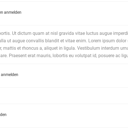
en anmelden
tis. Ut dictum quam at nisl gravida vitae luctus augue imperdi
lla ut augue convallis blandit et vitae enim. Lorem ipsum dolor s
 mattis et rhoncus a, aliquet in ligula. Vestibulum interdum urna
e. Praesent erat mauris, lobortis eu volutpat id, posuere ac ligu
 anmelden
lden