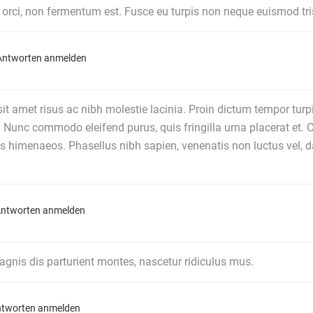
orci, non fermentum est. Fusce eu turpis non neque euismod tri
ntworten anmelden
sit amet risus ac nibh molestie lacinia. Proin dictum tempor turpi
. Nunc commodo eleifend purus, quis fringilla urna placerat et. C
s himenaeos. Phasellus nibh sapien, venenatis non luctus vel, dap
ntworten anmelden
gnis dis parturient montes, nascetur ridiculus mus.
tworten anmelden