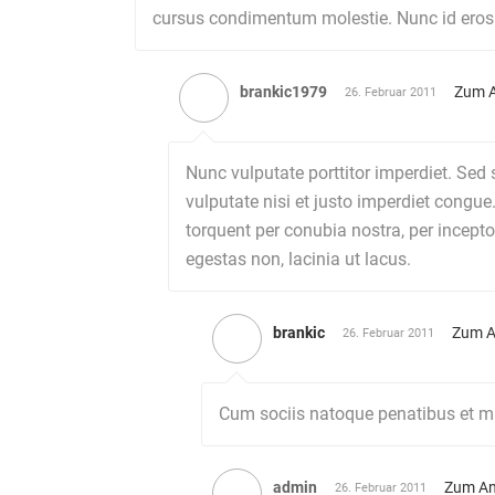
cursus condimentum molestie. Nunc id eros 
brankic1979
Zum A
26. Februar 2011
Nunc vulputate porttitor imperdiet. Sed 
vulputate nisi et justo imperdiet congue
torquent per conubia nostra, per incepto
egestas non, lacinia ut lacus.
brankic
Zum A
26. Februar 2011
Cum sociis natoque penatibus et ma
admin
Zum An
26. Februar 2011