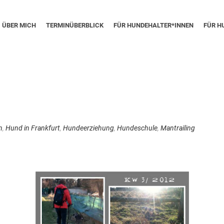
ÜBER MICH
TERMINÜBERBLICK
FÜR HUNDEHALTER*INNEN
FÜR H
n
,
Hund in Frankfurt
,
Hundeerziehung
,
Hundeschule
,
Mantrailing