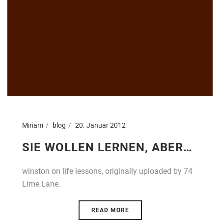
Miriam
blog
20. Januar 2012
SIE WOLLEN LERNEN, ABER…
winston on life lessons, originally uploaded by 74
Lime Lane.
READ MORE