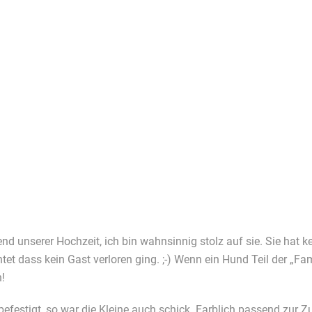
nd unserer Hochzeit, ich bin wahnsinnig stolz auf sie. Sie hat ke
t dass kein Gast verloren ging. ;-) Wenn ein Hund Teil der „Fam
!
festigt, so war die Kleine auch schick. Farblich passend zur Zu