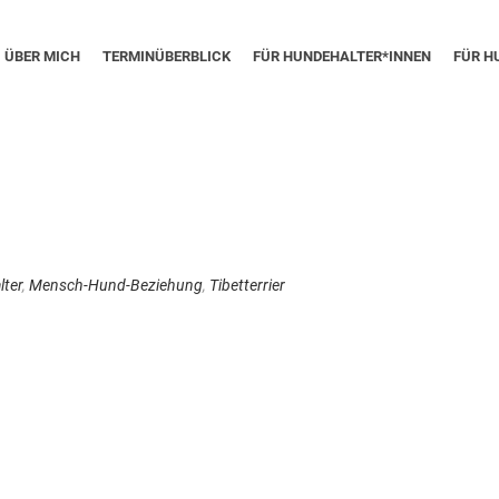
ÜBER MICH
TERMINÜBERBLICK
FÜR HUNDEHALTER*INNEN
FÜR H
ter
,
Mensch-Hund-Beziehung
,
Tibetterrier