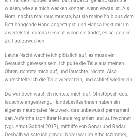
ich mit den Hunden allein bin, habe ich gelernt, dass sie
wissen, wie sie mich wecken können, wenn etwas ist. Als
Nomi nachts mal raus musste, hat sie meine halb aus dem
Bett hängende Hand angestupst, und Habca leckt mir im
Zweifelsfall durchs Gesicht, wenn sie findet, es sei an der
Zeit aufzuwachen.
Letzte Nacht wachte ich plötzlich auf, es muss ein
Geräusch gewesen sein. Ich pulte die Teile aus meinen
Ohren, richtete mich auf, und lauschte. Nichts. Also
wurschtelte ich die Teile wieder rein, und schlief wieder ein.
Da war doch was! Ich richtete mich auf, Ohrstöpsel raus,
lauschte angestrengt. Hundebesitzerinnen haben ein
eigenes neuronales Netzwerk, das unbewusst permanent
den Aufenthaltsort ihrer Hunde registriert und aufzeichnet
(vgl. Arndt-Gabriel 2017), mithilfe von Sonar und Radar.
Deshalb wusste ich genau: Nomi war im Arbeitszimmer,