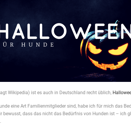
sagt Wikipedia) ist es auch in Deutschland recht üblich,
Hallowe
e eine Art Familienmitglieder sind, habe ich für mich das Bedür
ir bewusst, dass das nicht das Bedürfnis von Hunden ist – ich 
.