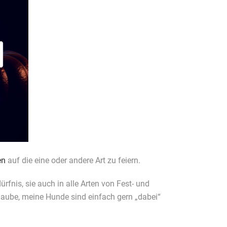
en
auf die eine oder andere Art zu feiern.
fnis, sie auch in alle Arten von Fest- und
glaube, meine Hunde sind einfach gern „dabei“