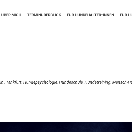
ÜBER MICH
TERMINÜBERBLICK
FÜR HUNDEHALTER*INNEN
FÜR H
in Frankfurt
,
Hundepsychologie
,
Hundeschule
,
Hundetraining
,
Mensch-Hu