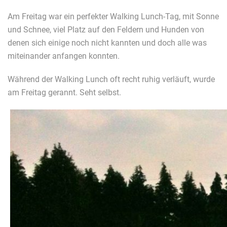
Am Freitag war ein perfekter Walking Lunch-Tag, mit Sonne
und Schnee, viel Platz auf den Feldern und Hunden von
denen sich einige noch nicht kannten und doch alle was
miteinander anfangen konnten.
Während der Walking Lunch oft recht ruhig verläuft, wurde
am Freitag gerannt. Seht selbst.