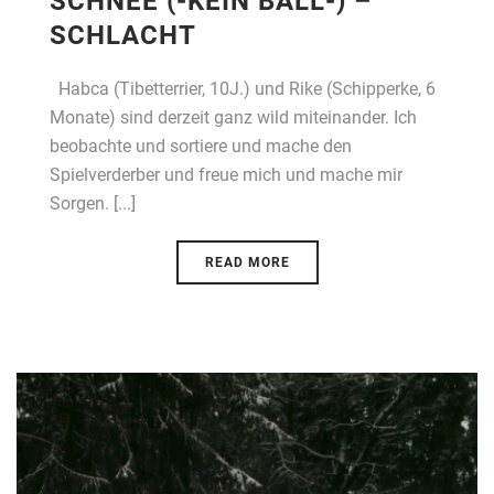
SCHNEE (-KEIN BALL-) –
SCHLACHT
Habca (Tibetterrier, 10J.) und Rike (Schipperke, 6
Monate) sind derzeit ganz wild miteinander. Ich
beobachte und sortiere und mache den
Spielverderber und freue mich und mache mir
Sorgen. [...]
READ MORE