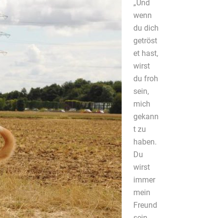
„Und
wenn
du dich
getröst
et hast,
wirst
du froh
sein,
mich
gekann
t zu
haben.
Du
wirst
immer
mein
Freund
sein.