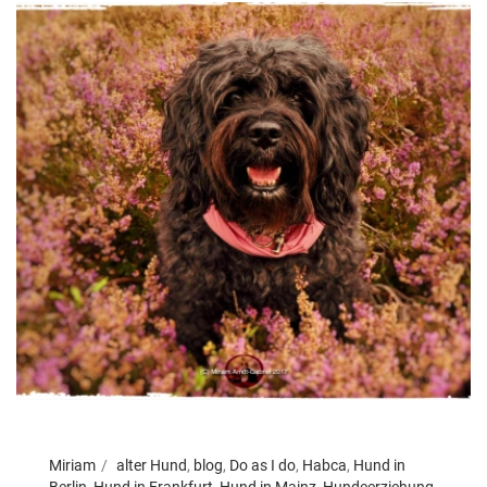
Miriam
alter Hund
,
blog
,
Do as I do
,
Habca
,
Hund in
Berlin
,
Hund in Frankfurt
,
Hund in Mainz
,
Hundeerziehung
,