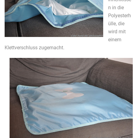
n in die
Polyesterh
ülle, die
wird mit
einem
Klettverschluss zugemacht.