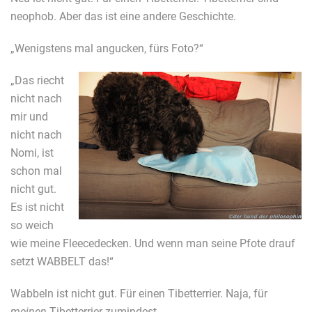
neophob. Aber das ist eine andere Geschichte.
„Wenigstens mal angucken, fürs Foto?“
„Das riecht
nicht nach
mir und
nicht nach
Nomi, ist
schon mal
nicht gut.
Es ist nicht
so weich
wie meine Fleecedecken. Und wenn man seine Pfote drauf
setzt WABBELT das!“
Wabbeln ist nicht gut. Für einen Tibetterrier. Naja, für
meinen
Tibetterrier zumindest.