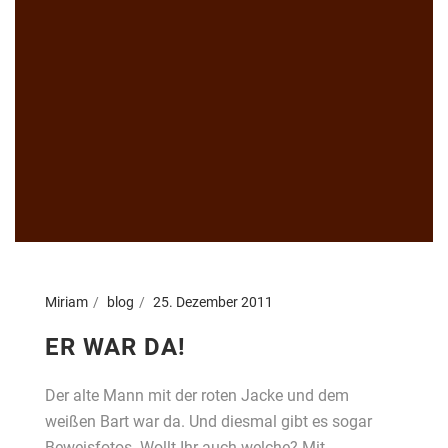
Miriam
blog
25. Dezember 2011
ER WAR DA!
Der alte Mann mit der roten Jacke und dem
weißen Bart war da. Und diesmal gibt es sogar
Beweisfotos. Wollt Ihr auch welche? Mit