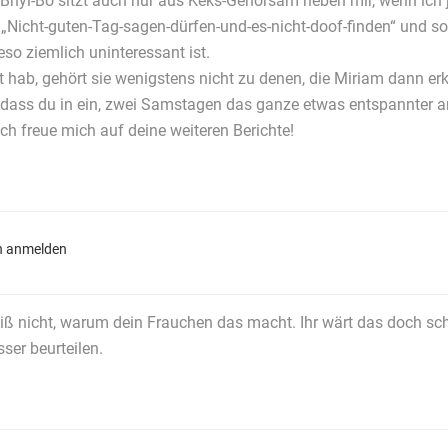
r Bhyi-Bo sitzt auch nur aus Keks-Gehorsam neben mir, wenn ich
m „Nicht-guten-Tag-sagen-dürfen-und-es-nicht-doof-finden“ und s
so ziemlich uninteressant ist.
 hab, gehört sie wenigstens nicht zu denen, die Miriam dann er
, dass du in ein, zwei Samstagen das ganze etwas entspannter 
ch freue mich auf deine weiteren Berichte!
n anmelden
iß nicht, warum dein Frauchen das macht. Ihr wärt das doch s
ser beurteilen.