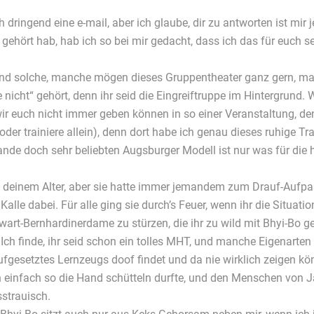
dringend eine e-mail, aber ich glaube, dir zu antworten ist mir j
ehört hab, hab ich so bei mir gedacht, dass ich das für euch seh
 und solche, manche mögen dieses Gruppentheater ganz gern, man
icht“ gehört, denn ihr seid die Eingreiftruppe im Hintergrund. W
 wir euch nicht immer geben können in so einer Veranstaltung, de
der trainiere allein), denn dort habe ich genau dieses ruhige Tr
lande doch sehr beliebten Augsburger Modell ist nur was für die 
 deinem Alter, aber sie hatte immer jemandem zum Drauf-Aufpas
alle dabei. Für alle ging sie durch’s Feuer, wenn ihr die Situati
rt-Bernhardinerdame zu stürzen, die ihr zu wild mit Bhyi-Bo ges
 Ich finde, ihr seid schon ein tolles MHT, und manche Eigenart
aufgesetztes Lernzeugs doof findet und da nie wirklich zeigen kö
n einfach so die Hand schütteln durfte, und den Menschen von
strauisch.