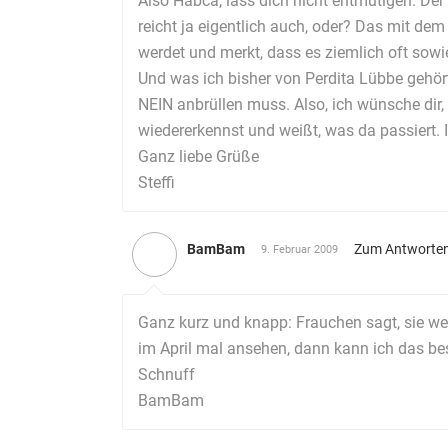
Also Habca, lass dich nicht entmutigen. De
reicht ja eigentlich auch, oder? Das mit de
werdet und merkt, dass es ziemlich oft sowie
Und was ich bisher von Perdita Lübbe gehört
NEIN anbrüllen muss. Also, ich wünsche dir
wiedererkennst und weißt, was da passiert. I
Ganz liebe Grüße
Steffi
BamBam
Zum Antworte
9. Februar 2009
Ganz kurz und knapp: Frauchen sagt, sie we
im April mal ansehen, dann kann ich das bes
Schnuff
BamBam