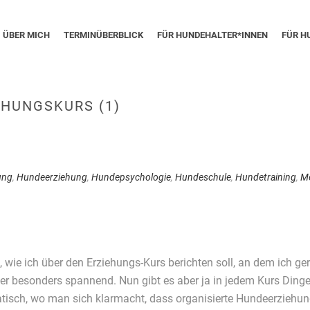
ÜBER MICH
TERMINÜBERBLICK
FÜR HUNDEHALTER*INNEN
FÜR H
EHUNGSKURS (1)
ung
,
Hundeerziehung
,
Hundepsychologie
,
Hundeschule
,
Hundetraining
,
M
, wie ich über den Erziehungs-Kurs berichten soll, an dem ich ge
 besonders spannend. Nun gibt es aber ja in jedem Kurs Dinge,
atisch, wo man sich klarmacht, dass organisierte Hundeerziehun