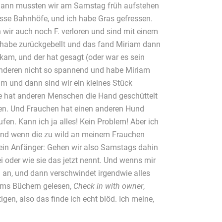
 dann mussten wir am Samstag früh aufstehen
se Bahnhöfe, und ich habe Gras gefressen.
 wir auch noch F. verloren und sind mit einem
 habe zurückgebellt und das fand Miriam dann
 kam, und der hat gesagt (oder war es sein
 anderen nicht so spannend und habe Miriam
um und dann sind wir ein kleines Stück
e hat anderen Menschen die Hand geschüttelt
llen. Und Frauchen hat einen anderen Hund
ufen. Kann ich ja alles! Kein Problem! Aber ich
 und wenn die zu wild an meinem Frauchen
 kein Anfänger: Gehen wir also Samstags dahin
 oder wie sie das jetzt nennt. Und wenns mir
ll an, und dann verschwindet irgendwie alles
iams Büchern gelesen,
Check in with owner
,
en, also das finde ich echt blöd. Ich meine,