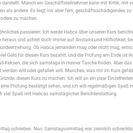
e darstellt. Manch ein Geschäftsteilnehmer kann mit Kritik, mit 
 als andere. Es liegt mir aber fern, geschäftsschädigendes zu 
 andere zu machen.
hnliches passieren: Ich werde Habca über unseren Kurs berichte
de heraus und achtet doch immer auf Anstand und Höflichkeit, be
Hundeerziehung. Ob Habca jemanden mag oder nicht mag, entschei
viel Geld für diesen Kurs bezahlt, und die Prüfung am Ende ist i
Keksen, die sich samstags in meiner Tasche finden. Aber das vi
t werden will oder gefallen will. Manches, was mir im Kurs gefäll
ei Gründe, diesen Kurs zu machen: Ich will an ein paar Einzelheite
eine Prüfung bestätigt sehen, und ich will regelmäßigen Spaß
 viel Spaß mit Habcas samstäglicher Berichterstattung.
ittag schreiben. Nun, Samstagvormittag war ziemlich schreckli