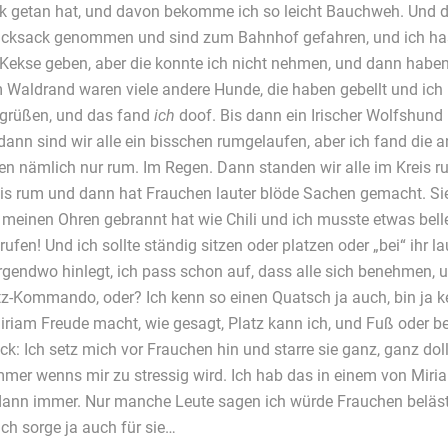
ck getan hat, und davon bekomme ich so leicht Bauchweh. Und
ucksack genommen und sind zum Bahnhof gefahren, und ich has
Kekse geben, aber die konnte ich nicht nehmen, und dann haben
 Waldrand waren viele andere Hunde, die haben gebellt und ich
begrüßen, und das fand
ich
doof. Bis dann ein Irischer Wolfshund
dann sind wir alle ein bisschen rumgelaufen, aber ich fand die
nden nämlich nur rum. Im Regen. Dann standen wir alle im Kreis r
is rum und dann hat Frauchen lauter blöde Sachen gemacht. Si
in meinen Ohren gebrannt hat wie Chili und ich musste etwas be
en! Und ich sollte ständig sitzen oder platzen oder „bei“ ihr la
irgendwo hinlegt, ich pass schon auf, dass alle sich benehmen,
latz-Kommando, oder? Ich kenn so einen Quatsch ja auch, bin ja
iam Freude macht, wie gesagt, Platz kann ich, und Fuß oder bei
ck: Ich setz mich vor Frauchen hin und starre sie ganz, ganz do
mer wenns mir zu stressig wird. Ich hab das in einem von Mir
 dann immer. Nur manche Leute sagen ich würde Frauchen belästig
ich sorge ja auch für sie…